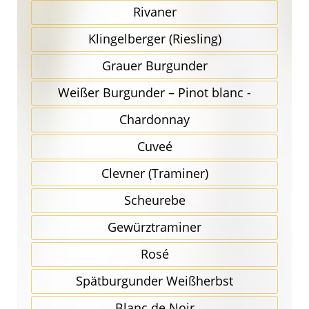
Rivaner
Klingel­berger (Riesling)
Grauer Burgunder
Weißer Burgunder – Pinot blanc -
Chardonnay
Cuveé
Clevner (Traminer)
Scheurebe
Gewürz­traminer
Rosé
Spätbur­gunder Weißherbst
Blanc de Noir