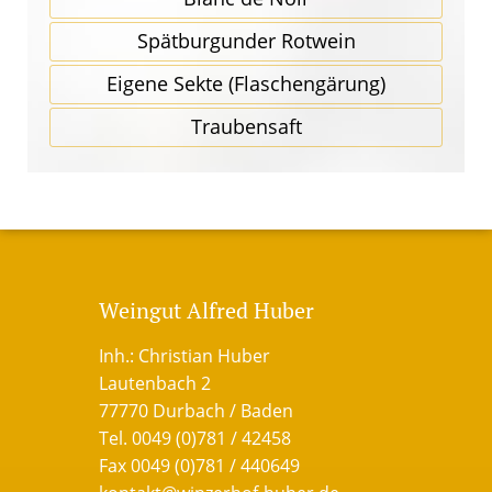
Spätbur­gunder Rotwein
Eigene Sekte (Flaschen­gärung)
Traubensaft
Weingut Alfred Huber
Inh.: Christian Huber
Lautenbach 2
77770 Durbach / Baden
Tel. 0049 (0)781 / 42458
Fax 0049 (0)781 / 440649