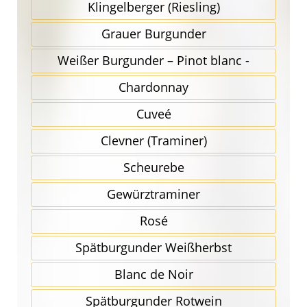
Klingel­berger (Riesling)
Grauer Burgunder
Weißer Burgunder – Pinot blanc -
Chardonnay
Cuveé
Clevner (Traminer)
Scheurebe
Gewürz­traminer
Rosé
Spätbur­gunder Weißherbst
Blanc de Noir
Spätbur­gunder Rotwein