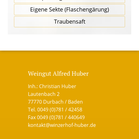
Eigene Sekte (Flaschen­gärung)
Traubensaft
Weingut Alfred Huber
Inh.: Christian Huber
Lautenbach 2
77770 Durbach / Baden
Tel. 0049 (0)781 / 42458
Fax 0049 (0)781 / 440649
kontakt@winzerhof-huber.de