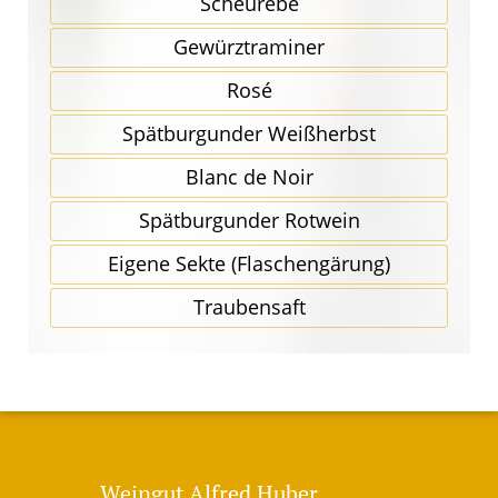
Scheurebe
Gewürz­traminer
Rosé
Spätbur­gunder Weißherbst
Blanc de Noir
Spätbur­gunder Rotwein
Eigene Sekte (Flaschen­gärung)
Traubensaft
Weingut Alfred Huber