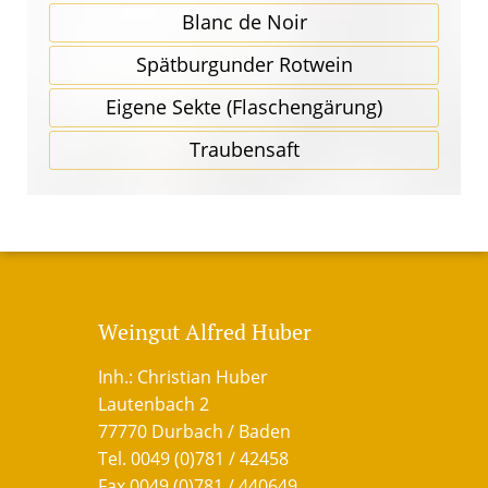
Blanc de Noir
Spätbur­gunder Rotwein
Eigene Sekte (Flaschen­gärung)
Traubensaft
Weingut Alfred Huber
Inh.: Christian Huber
Lautenbach 2
77770 Durbach / Baden
Tel. 0049 (0)781 / 42458
Fax 0049 (0)781 / 440649