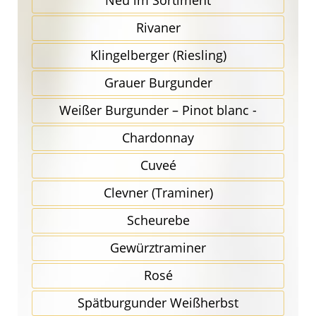
Neu im Sortiment
Rivaner
Klingel­berger (Riesling)
Grauer Burgunder
Weißer Burgunder – Pinot blanc -
Chardonnay
Cuveé
Clevner (Traminer)
Scheurebe
Gewürz­traminer
Rosé
Spätbur­gunder Weißherbst