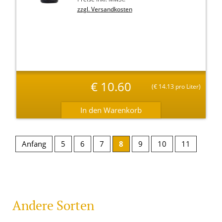
zzgl. Versandkosten
€
10.60
(
€
14.13 pro Liter)
Anfang
5
6
7
8
9
10
11
Andere Sorten