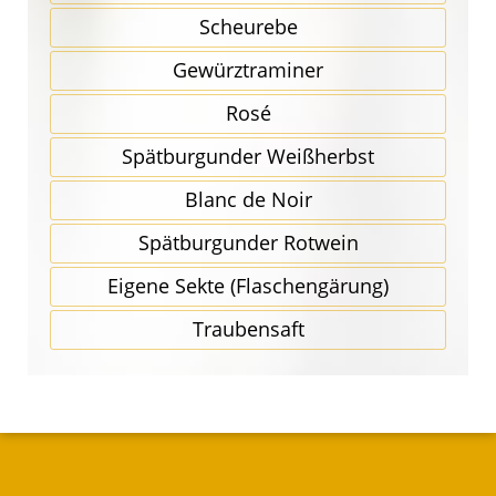
Scheurebe
Gewürz­traminer
Rosé
Spätbur­gunder Weißherbst
Blanc de Noir
Spätbur­gunder Rotwein
Eigene Sekte (Flaschen­gärung)
Traubensaft