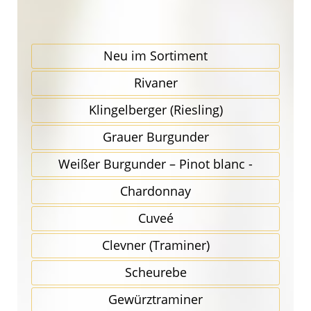
Neu im Sortiment
Rivaner
Klingel­berger (Riesling)
Grauer Burgunder
Weißer Burgunder – Pinot blanc -
Chardonnay
Cuveé
Clevner (Traminer)
Scheurebe
Gewürz­traminer