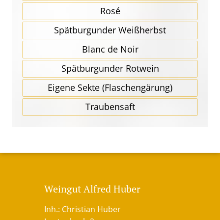
Rosé
Spätbur­gunder Weißherbst
Blanc de Noir
Spätbur­gunder Rotwein
Eigene Sekte (Flaschen­gärung)
Traubensaft
Weingut Alfred Huber
Inh.: Christian Huber