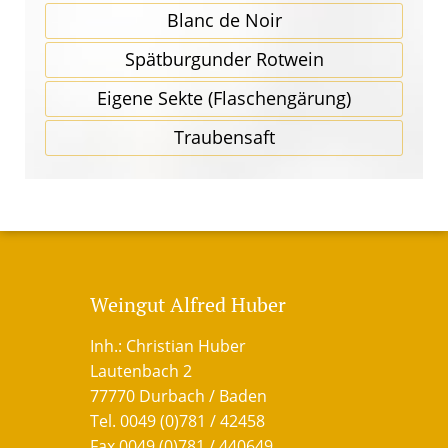
Blanc de Noir
Spätbur­gunder Rotwein
Eigene Sekte (Flaschen­gärung)
Traubensaft
Weingut Alfred Huber
Inh.: Christian Huber
Lautenbach 2
77770 Durbach / Baden
Tel. 0049 (0)781 / 42458
Fax 0049 (0)781 / 440649