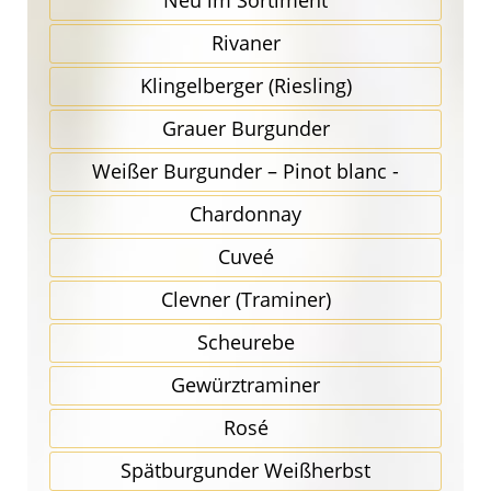
Neu im Sortiment
Rivaner
Klingel­berger (Riesling)
Grauer Burgunder
Weißer Burgunder – Pinot blanc -
Chardonnay
Cuveé
Clevner (Traminer)
Scheurebe
Gewürz­traminer
Rosé
Spätbur­gunder Weißherbst