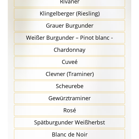
Rivaner
Klingel­berger (Riesling)
Grauer Burgunder
Weißer Burgunder – Pinot blanc -
Chardonnay
Cuveé
Clevner (Traminer)
Scheurebe
Gewürz­traminer
Rosé
Spätbur­gunder Weißherbst
Blanc de Noir