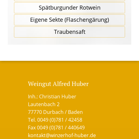
Spätbur­gunder Rotwein
Eigene Sekte (Flaschen­gärung)
Traubensaft
Weingut Alfred Huber
Inh.: Christian Huber
Lautenbach 2
77770 Durbach / Baden
Tel. 0049 (0)781 / 42458
Fax 0049 (0)781 / 440649
kontakt@winzerhof-huber.de