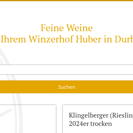
EINE
KLINGELBERGER
 SORTIMENT
BURGUNDER
R
CLEVNER
Feine Weine
­BERGER (RIESLING)
 Ihrem Winzerhof Huber in Dur
R BURGUNDER
R BURGUNDER – PINOT BLANC -
ONNAY
R (TRAMINER)
REBE
­TRAMINER
Klingelberger (Rieslin
2024er trocken
R­GUNDER WEISSHERBST