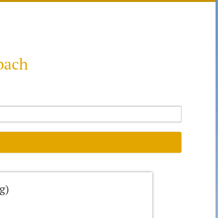
bach
g)