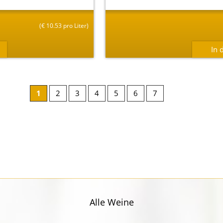
(
€
10.53 pro Liter)
1
2
3
4
5
6
7
Alle Weine