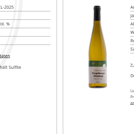
DE NOIR
KL-2025
A
R­GUNDER ROTWEIN
J
Vol. %
A
 SEKTE (FLASCHEN­GÄRUNG)
W
NSAFT
R
Sä
taten
>
ält Sulfite
D
Li
Pr
zz