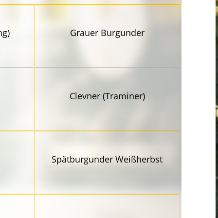
ng)
Grauer Burgunder
Clevner (Traminer)
Spätbur­gunder Weißherbst