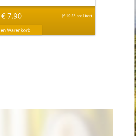
€
7.90
(
€
10.53 pro Liter)