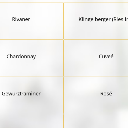
Rivaner
Klingel­berger (Riesli
Chardonnay
Cuveé
Gewürz­traminer
Rosé