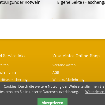
ätbur­gunder Rotwein
Eigene Sekte (Flaschen­g
d Servicelinks
Zusatzinfos Online-Shop
eiten
Versandkosten
mpfehlungen
AGB
trittsversicherung
Widerrufsbelehrung
ir Cookies. Durch die weitere Nutzung der Webseite stimmen Si
r
Warenkorb
ies erhalten Sie in unserer Datenschutzerklärung.
Weiterlesen
utz
Kauf widerrufen
um
Akzeptieren