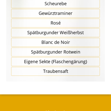
Scheurebe
Gewürz­traminer
Rosé
Spätbur­gunder Weißherbst
Blanc de Noir
Spätbur­gunder Rotwein
Eigene Sekte (Flaschen­gärung)
Traubensaft