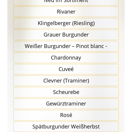
Neu im Sortiment
Rivaner
Klingel­berger (Riesling)
Grauer Burgunder
Weißer Burgunder – Pinot blanc -
Chardonnay
Cuveé
Clevner (Traminer)
Scheurebe
Gewürz­traminer
Rosé
Spätbur­gunder Weißherbst