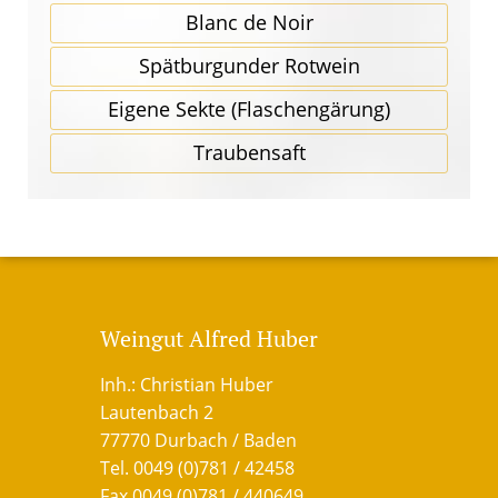
Blanc de Noir
Spätbur­gunder Rotwein
Eigene Sekte (Flaschen­gärung)
Traubensaft
Weingut Alfred Huber
Inh.: Christian Huber
Lautenbach 2
77770 Durbach / Baden
Tel. 0049 (0)781 / 42458
Fax 0049 (0)781 / 440649