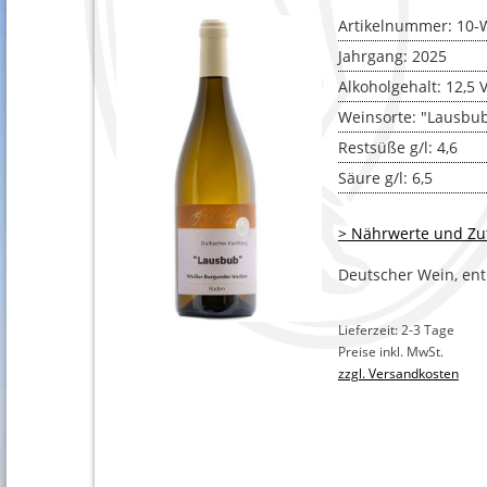
BLANC 
Artikelnummer: 10-
SPÄTBU
Jahrgang: 2025
Alkoholgehalt: 12,5 
EIGENE
Weinsorte: "Lausbub
TRAUBE
Restsüße g/l: 4,6
Säure g/l: 6,5
> Nährwerte und Zu
Deutscher Wein, enth
Lieferzeit: 2-3 Tage
Preise inkl. MwSt.
zzgl. Versandkosten