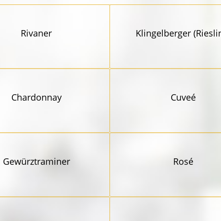
Rivaner
Klingel­berger (Riesli
Chardonnay
Cuveé
Gewürz­traminer
Rosé