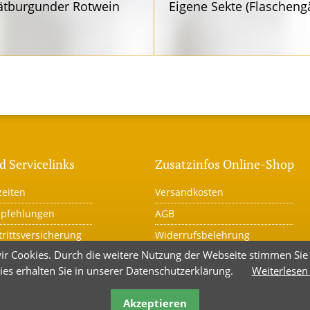
ätbur­gunder Rotwein
Eigene Sekte (Flaschen­g
d Servicelinks
Zusatzinfos Online-Shop
eiten
Versandkosten
mpfehlungen
AGB
trittsversicherung
Widerrufsbelehrung
ir Cookies. Durch die weitere Nutzung der Webseite stimmen Si
r
Warenkorb
ies erhalten Sie in unserer Datenschutzerklärung.
Weiterlesen
utz
Kauf widerrufen
um
Akzeptieren