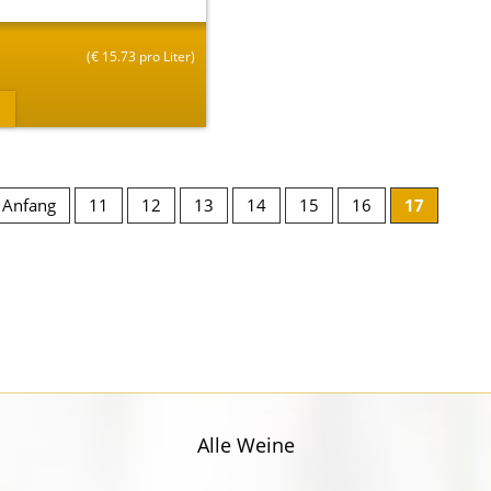
(
€
15.73 pro Liter)
Anfang
11
12
13
14
15
16
17
Alle Weine