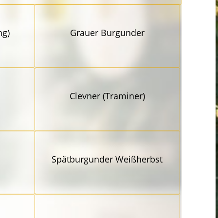
ng)
Grauer Burgunder
Clevner (Traminer)
Spätbur­gunder Weißherbst