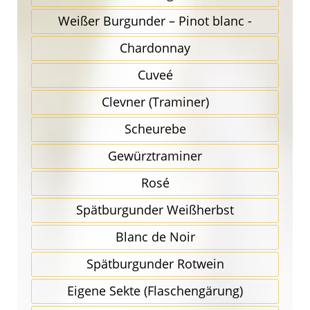
Weißer Burgunder – Pinot blanc -
Chardonnay
Cuveé
Clevner (Traminer)
Scheurebe
Gewürz­traminer
Rosé
Spätbur­gunder Weißherbst
Blanc de Noir
Spätbur­gunder Rotwein
Eigene Sekte (Flaschen­gärung)