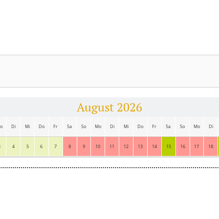
August 2026
o
Di
Mi
Do
Fr
Sa
So
Mo
Di
Mi
Do
Fr
Sa
So
Mo
Di
3
4
5
6
7
8
9
10
11
12
13
14
15
16
17
18