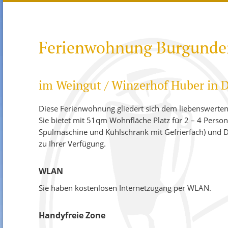
WANDERPARADIES
ALLE W
AKTIVITÄTEN
NEU IM
WEINGUT HISTORIE
RIVANE
Ferienwohnung Burgunde
KLINGEL
GRAUE
im Weingut / Winzerhof Huber in 
WEISSE
Diese Ferienwohnung gliedert sich dem liebenswerten
CHARD
Sie bietet mit 51qm Wohnfläche Platz für 2 – 4 Perso
Spülmaschine und Kühlschrank mit Gefrierfach) und Du
CUVEÉ
zu Ihrer Verfügung.
CLEVNE
SCHEU
WLAN
GEWÜRZ
Sie haben kostenlosen Internetzugang per WLAN.
ROSÉ
Handyfreie Zone
SPÄTBU