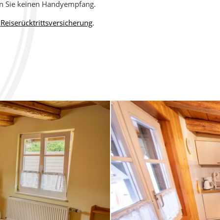
en Sie keinen Handyempfang.
DE NOIR
r
Reiserücktrittsversicherung
.
R­GUNDER ROTWEIN
 SEKTE (FLASCHEN­GÄRUNG)
NSAFT