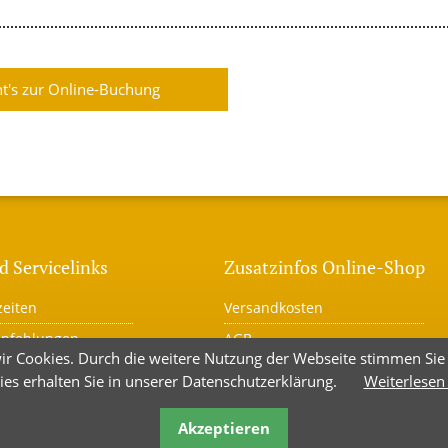
ht's zur Online-Buchung
d Servicelinks
Zusatzinfos Online-Shop
eiten
Versandkosten
mpfehlungen
AGB
ir Cookies. Durch die weitere Nutzung der Webseite stimmen Si
trittsversicherung
Widerrufsbelehrung
ies erhalten Sie in unserer Datenschutzerklärung.
Weiterlesen
r
Warenkorb
Akzeptieren
utz
Kauf widerrufen