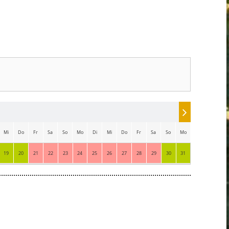
Mi
Do
Fr
Sa
So
Mo
Di
Mi
Do
Fr
Sa
So
Mo
Di
19
20
21
22
23
24
25
26
27
28
29
30
31
1
2