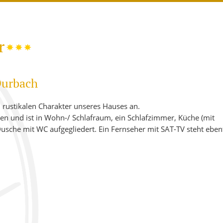
EINE
KLINGELBERGER
 SORTIMENT
BURGUNDER
R
CLEVNER
r
­BERGER (RIESLING)
R BURGUNDER
Durbach
R BURGUNDER – PINOT BLANC -
 rustikalen Charakter unseres Hauses an.
ONNAY
nen und ist in Wohn-/ Schlafraum, ein Schlafzimmer, Küche (mit
sche mit WC aufgegliedert. Ein Fernseher mit SAT-TV steht ebenf
R (TRAMINER)
REBE
­TRAMINER
R­GUNDER WEISSHERBST