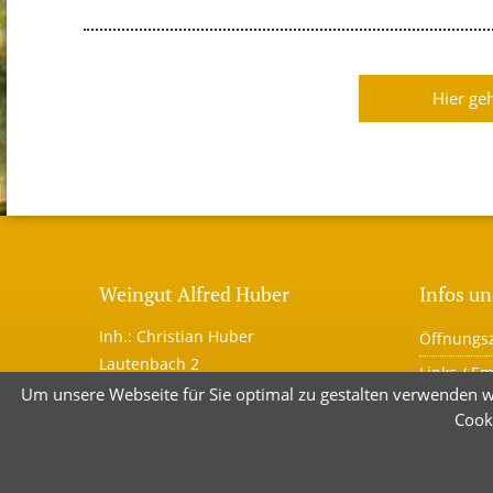
Hier ge
Weingut Alfred Huber
Infos un
Inh.: Christian Huber
Öffnungsz
Lautenbach 2
Links / E
77770 Durbach / Baden
Um unsere Webseite für Sie optimal zu gestalten verwenden w
Reiserück
Tel. 0049 (0)781 / 42458
Cook
Newslette
Fax 0049 (0)781 / 440649
kontakt@winzerhof-huber.de
Datensch