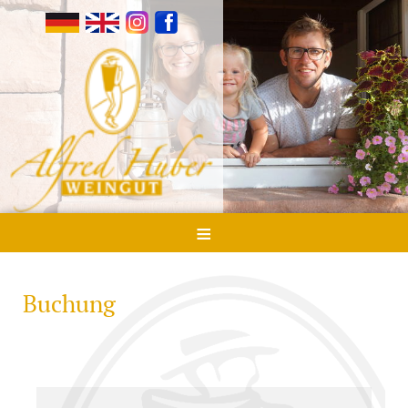
≡
Buchung