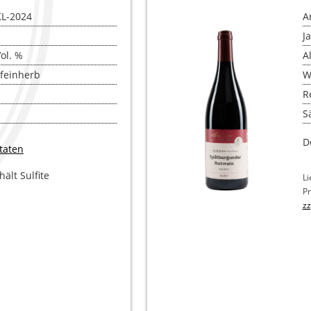
DE NOIR
KL-2024
A
R­GUNDER ROTWEIN
J
Vol. %
A
 SEKTE (FLASCHEN­GÄRUNG)
 feinherb
W
NSAFT
R
Sä
D
taten
ält Sulfite
Li
Pr
zz