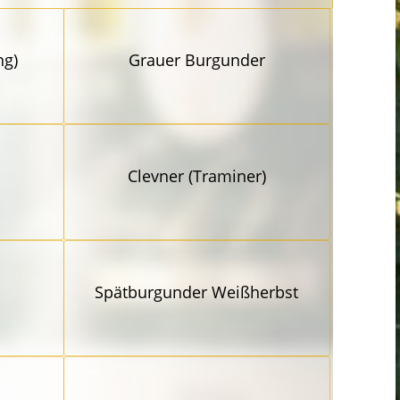
ng)
Grauer Burgunder
Clevner (Traminer)
Spätbur­gunder Weißherbst