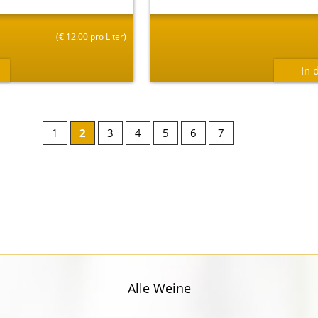
(
€
12.00 pro Liter)
1
2
3
4
5
6
7
Alle Weine