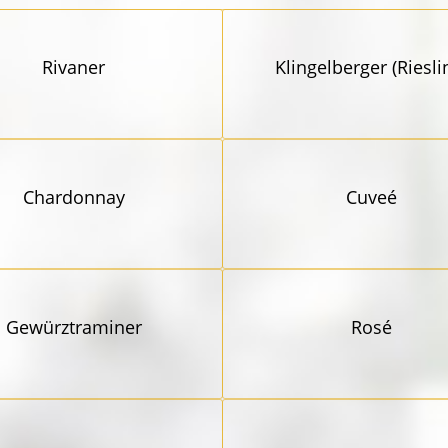
Rivaner
Klingel­berger (Riesli
Chardonnay
Cuveé
Gewürz­traminer
Rosé