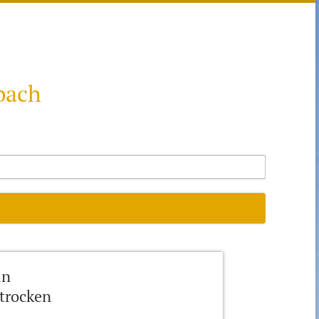
bach
in
 trocken