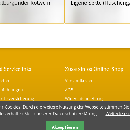
ätbur­gunder Rotwein
Eigene Sekte (Flaschen­g
d Servicelinks
Zusatzinfos Online-Shop
eiten
Versandkosten
mpfehlungen
AGB
trittsversicherung
Widerrufsbelehrung
ir Cookies. Durch die weitere Nutzung der Webseite stimmen Si
r
Warenkorb
ies erhalten Sie in unserer Datenschutzerklärung.
Weiterlesen
utz
Kauf widerrufen
um
Akzeptieren